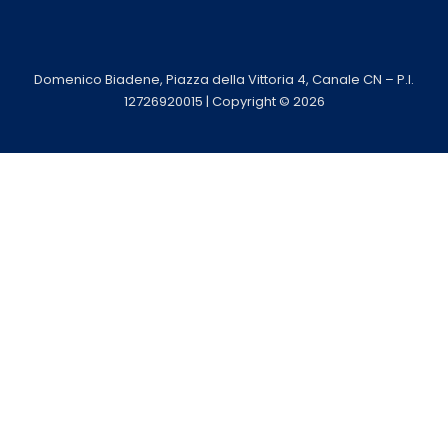
Utilizziamo i cookie per essere sicuri che tu possa avere la
migliore esperienza sul nostro sito. Se continui ad utilizzare
Domenico Biadene, Piazza della Vittoria 4, Canale CN – P.I.
questo sito noi assumiamo che tu ne sia felice.
12726920015 | Copyright © 2026
Ok
Privacy policy