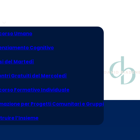
corso Umano
enziamento Cognitivo
si del Martedì
ontri Gratuiti del Mercoledì
corso Formativo Individuale
mazione per Progetti Comunitari e Gruppi
truire l’Insieme