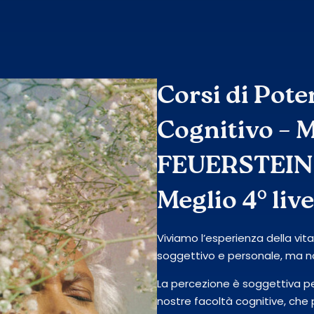
Corsi di Pot
Cognitivo –
FEUERSTEIN 
Meglio 4° live
Viviamo l’esperienza della vi
soggettivo e personale, ma n
La percezione è soggettiva p
nostre facoltà cognitive, ch