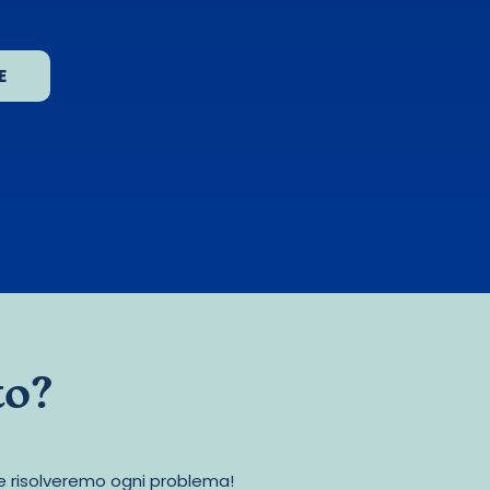
E
to?
o e risolveremo ogni problema!