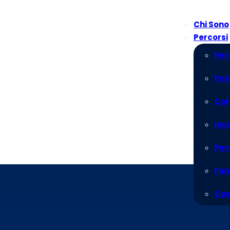
Chi Sono
Percorsi
Per
Pot
Cor
Inc
Per
For
Cos